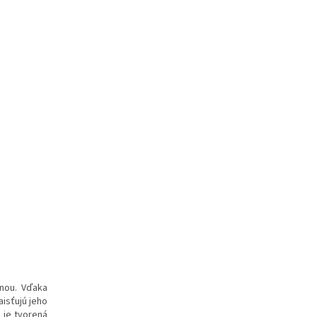
nou. Vďaka
aisťujú jeho
 je tvorená