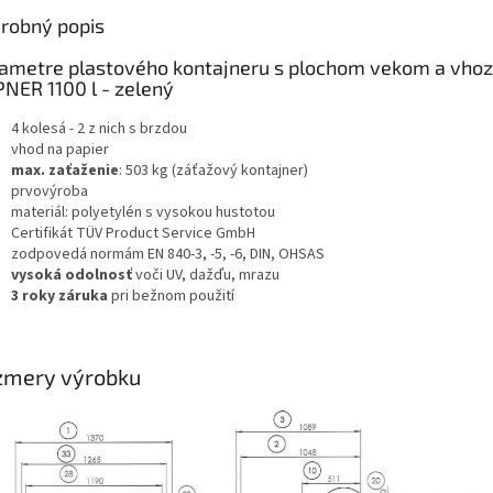
robný popis
ametre plastového kontajneru s plochom vekom a vho
NER 1100 l - zelený
4 kolesá - 2 z nich s brzdou
vhod na papier
max. zaťaženie
: 503 kg (záťažový kontajner)
prvovýroba
materiál: polyetylén s vysokou hustotou
Certifikát TÜV Product Service GmbH
zodpovedá normám EN 840-3, -5, -6, DIN, OHSAS
vysoká odolnosť
voči UV, dažďu, mrazu
3 roky záruka
pri bežnom použití
zmery výrobku