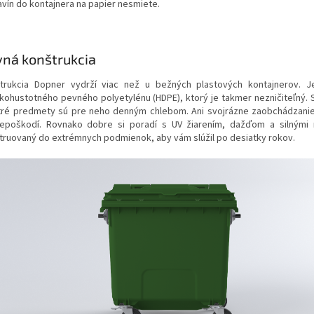
avín do kontajnera na papier nesmiete.
ná konštrukcia
trukcia
Dopner vydrží viac než u bežných plastových kontajnerov. Je
kohustotného pevného polyetylénu (HDPE), ktorý je takmer nezničiteľný. S
tré predmety sú pre neho denným chlebom. Ani svojrázne zaobchádzani
epoškodí. Rovnako dobre si poradí s UV žiarením, dažďom a silnými 
truovaný do extrémnych podmienok, aby vám slúžil po desiatky rokov.