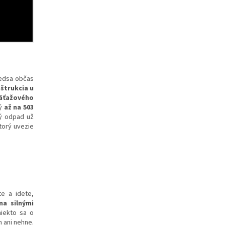
redsa občas
štrukcia u
áťažového
tý
až na 503
ý odpad už
torý uvezie
te a idete,
a silnými
 niekto sa o
ím
ani nehne.