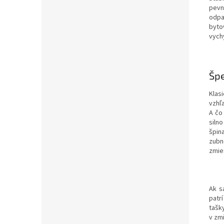
pevn
odpa
byto
vych
Špe
Klas
vzhľ
A čo
siln
špin
zubn
zmie
Ak s
patr
tašk
v zm