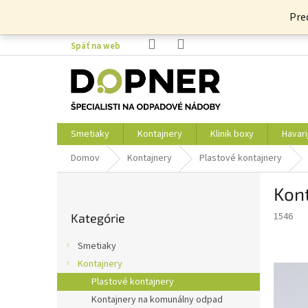
Prejsť
Pre
na
obsah
Späť na web
Smetiaky
Kontajnery
Klinik boxy
Havari
Domov
Kontajnery
Plastové kontajnery
B
Kon
o
Preskočiť
č
1546
Kategórie
kategórie
n
ý
Smetiaky
p
Kontajnery
a
Plastové kontajnery
n
e
Kontajnery na komunálny odpad