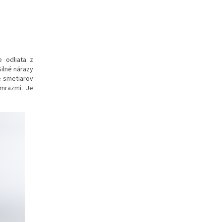
 odliata z
ilné nárazy
e smetiarov
mrazmi. Je