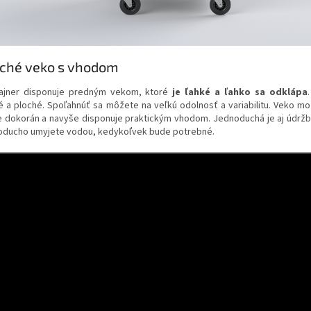
oché veko
s vhodom
ajner disponuje predným vekom, ktoré
je ľahké a ľahko sa odklápa
é a ploché. Spoľahnúť sa môžete na veľkú odolnosť a variabilitu. Veko mo
e dokorán a navyše disponuje praktickým vhodom. Jednoduchá je aj údržba
oducho umyjete vodou, kedykoľvek bude potrebné.