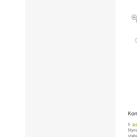
Kon
S
p
štyr
stab