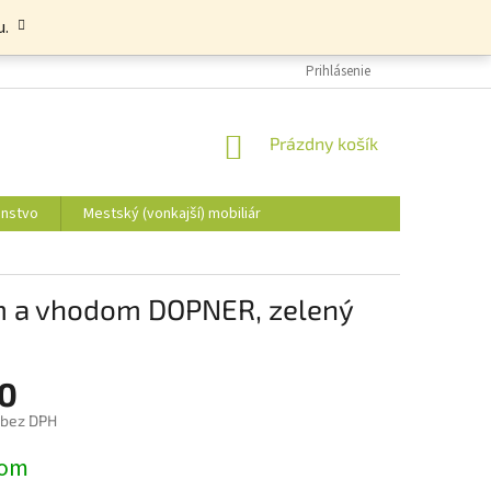
u.
Prihlásenie
NÁKUPNÝ
Prázdny košík
KOŠÍK
enstvo
Mestský (vonkajší) mobiliár
om a vhodom DOPNER, zelený
0
 bez DPH
ová
dom