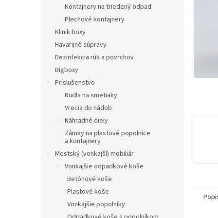
l
Kontajnery na triedený odpad
Plechové kontajnery
Klinik boxy
Havarijné súpravy
Dezinfekcia rúk a povrchov
Bigboxy
Príslušenstvo
Rudla na smetiaky
Vrecia do nádob
Náhradné diely
Zámky na plastové popolnice
a kontajnery
Mestský (vonkajší) mobiliár
Vonkajšie odpadkové koše
Betónové koše
Plastové koše
Popi
Vonkajšie popolníky
Odpadkové koše s popolníkom