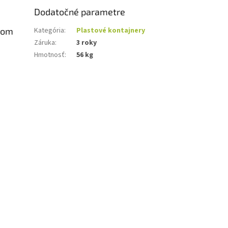
Dodatočné parametre
zom
Kategória
:
Plastové kontajnery
Záruka
:
3 roky
Hmotnosť
:
56 kg