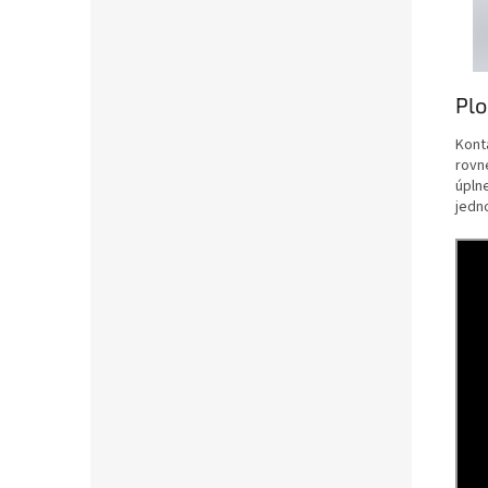
Pl
Kont
rovn
úpln
jedn