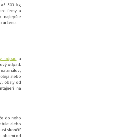
 až 503 kg
pre firmy a
 najlepšie
o určenia.
ny odpad
a
r
ový odpad
.
materiálov,
oleja alebo
y, obaly od
tajneri na
 že do neho
atule alebo
usí skončiť
i obalmi od