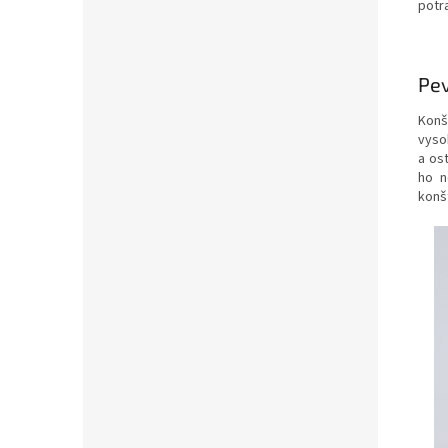
potr
Pev
Konš
vyso
a os
ho n
konš