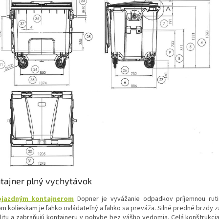
tajner plný vychytávok
ojazdným kontajnerom
Dopner je vyvážanie odpadkov príjemnou ruti
om kolieskam je ľahko ovládateľný a ľahko sa preváža. Silné predné brzdy z
ilitu a zabraňujú kontajneru v pohybe bez vášho vedomia. Celá konštrukcia