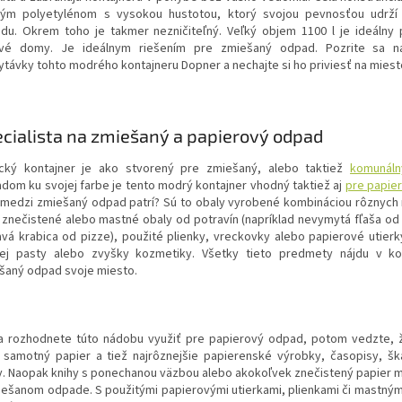
ým polyetylénom s vysokou hustotou, ktorý svojou pevnosťou udrží
du. Okrem toho je takmer nezničiteľný. Veľký objem 1100 l je ideálny 
vé domy. Je ideálnym riešením pre zmiešaný odpad. Pozrite sa na
ytávky tohto
modrého
kontajneru Dopner a nechajte si ho priviesť
na miest
cialista na zmiešaný a papierový odpad
ický kontajner je ako stvorený pre zmiešaný, alebo taktiež
komunál
adom ku svojej farbe je tento modrý kontajner vhodný taktiež aj
pre papie
 medzi zmiešaný odpad patrí? Sú to obaly vyrobené kombináciou rôznych 
o znečistené alebo mastné obaly od potravín (napríklad nevymytá fľaša od 
avá krabica od pizze), použité plienky, vreckovky alebo papierové utierk
ej pasty alebo zvyšky kozmetiky. Všetky tieto predmety nájdu v kon
šaný odpad svoje miesto.
a rozhodnete túto nádobu využiť pre papierový odpad, potom vedzte,
í samotný papier a tiež najrôznejšie papierenské výrobky, časopisy, šk
y. Naopak knihy s ponechanou väzbou alebo akokoľvek znečistený papier m
iešanom odpade. S použitými papierovými utierkami, plienkami či mastným