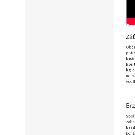
Záť
Obča
potre
bež
kont
kg
o
nemu
všet
Brz
Spoľ
zabr
brzd
konta