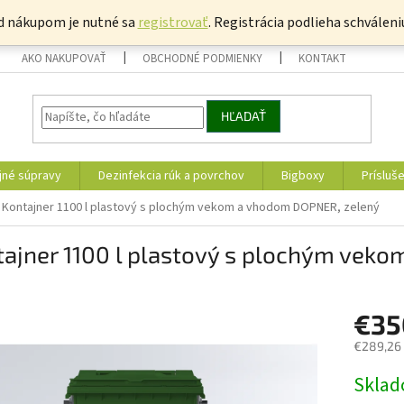
d nákupom je nutné sa
registrovať
. Registrácia podlieha schváleni
AKO NAKUPOVAŤ
OBCHODNÉ PODMIENKY
KONTAKT
HĽADAŤ
jné súpravy
Dezinfekcia rúk a povrchov
Bigboxy
Prísluš
Kontajner 1100 l plastový s plochým vekom a vhodom DOPNER, zelený
tajner 1100 l plastový s plochým vek
€35
€289,26
Jednotk
Skla
cena: