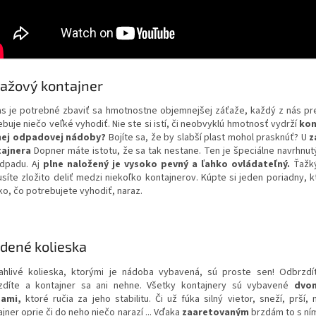
ažový kontajner
s je potrebné zbaviť sa hmotnostne objemnejšej záťaže, každý z nás p
buje niečo veľké vyhodiť. Nie ste si istí, či neobvyklú hmotnosť vydrží
kon
nej odpadovej nádoby?
Bojíte sa, že by slabší plast mohol
prasknúť? U
z
ajnera
Dopner
máte istotu, že sa tak nestane.
Ten je
špeciálne navrhnu
dpadu.
Aj
plne naložený je vysoko pevný a ľahko ovládateľný.
Ťažk
síte
zložito deliť
medzi niekoľko kontajnerov. Kúpte si jeden poriadny,
k
ko, čo potrebujete vyhodiť, naraz.
dené kolieska
ahlivé kolieska, ktorými je nádoba vybavená, sú proste sen!
Odbrzdí
zdíte a kontajner sa ani nehne.
Všetky kontajnery sú vybavené
dvom
ami,
ktoré ručia za jeho stabilitu. Či už fúka silný vietor, sneží, prší,
jner oprie či do neho niečo narazí ... Vďaka
zaaretovaným
brzdám to
s n