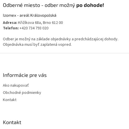
Odberné miesto - odber možný
po dohode!
Izomex - areál Královopolská
Adresa:
Křižíkova 68a, Brno 612 00
Telefon:
+420 734 793 020
Odber je možný na základe objednávky a predchádzajúcej dohody.
Objednávka musí byť zaplatená vopred.
Z
á
p
ä
Informácie pre vás
t
Ako nakupovať
i
Obchodné podmienky
e
Kontakt
Kontakt