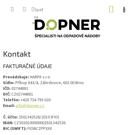
Prejsť
NÁKUP
na
Späť
obsah
KOŠÍK
na
web
Kontakt
FAKTURAČNÉ ÚDAJE
Prevádzkuje:
HARPA s.r.o.
Sídlo:
Příkop 843/4, Zábrdovice, 602 00 Brno
IČO:
02744881
DIČ:
CZ02744881
Telefón:
+420 734 793 020
Email:
info@dopner.cz
Č. účtu:
2501342526/2010 (FIO)
IBAN:
CZ3020100000002501342526
BIC (SWIFT):
FIOBCZPPXXX