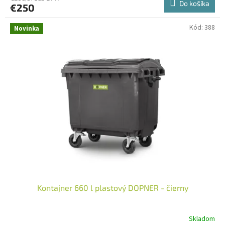
Do košíka
€250
Kód:
388
Novinka
Kontajner 660 l plastový DOPNER - čierny
Skladom