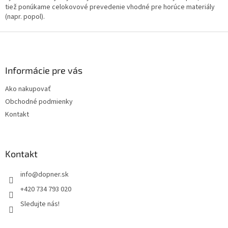
tiež ponúkame celokovové prevedenie vhodné pre horúce materiály
y
(napr. popol).
v
ý
Z
p
i
á
s
p
u
ä
Informácie pre vás
t
Ako nakupovať
i
Obchodné podmienky
e
Kontakt
Kontakt
info
@
dopner.sk
+420 734 793 020
Sledujte nás!