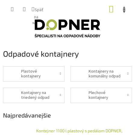
Prejsť
NÁKUP
na
Späť
obsah
KOŠÍK
na
web
Odpadové kontajnery
Plastové
Kontajnery na
kontajnery
komunálny odpad
Kontajnery na
Plechové
triedený odpad
kontajnery
Najpredávanejšie
Kontejner 1100 l plastový s pedálom DOPNER,