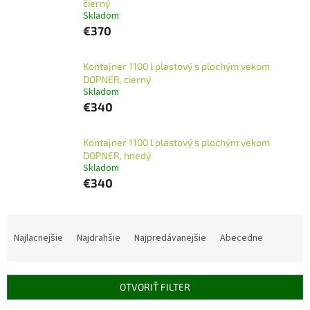
čierný
Skladom
€370
Kontajner 1100 l plastový s plochým vekom
DOPNER, cierný
Skladom
€340
Kontajner 1100 l plastový s plochým vekom
DOPNER, hnedý
Skladom
€340
R
a
Najlacnejšie
Najdrahšie
Najpredávanejšie
Abecedne
d
e
n
OTVORIŤ FILTER
i