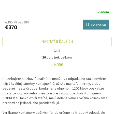
Skladom
€305,79 bez DPH
Do košíka
€370
NAČÍTAŤ 8 ĎALŠÍCH
S
1
2
t
O
r
26
položiek celkom
v
á
l
HORE
n
á
k
d
o
v
Potrebujete sa zbaviť značného množstva odpadu, no stále neviete
a
a
nájsť kvalitný smetný kontajner? Či už ste majiteľom firmy, alebo
c
n
vedenie mesta či obce, kontajner s objemom 1100 litrov poskytuje
i
i
dostatok odpadového priestoru pre väčší počet ľudí. Kontajnery
e
e
DOPNER sú ľahko otvárateľné, majú delené veko a vďaka kolieskam s
p
brzdami sa jednoducho premiestňujú.
r
v
Vyrábame kontajnery bežných farieb určené na triedený odpad, ale
k