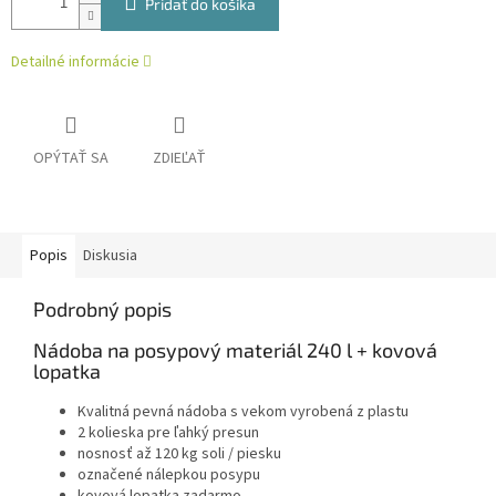
Pridať do košíka
Detailné informácie
OPÝTAŤ SA
ZDIEĽAŤ
Popis
Diskusia
Podrobný popis
Nádoba na posypový materiál 240 l + kovová
lopatka
Kvalitná pevná nádoba s vekom vyrobená z plastu
2 kolieska pre ľahký presun
nosnosť až 120 kg soli / piesku
označené nálepkou posypu