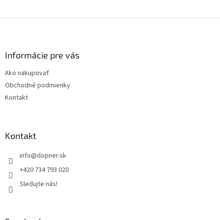
Z
á
p
ä
Informácie pre vás
t
Ako nakupovať
i
Obchodné podmienky
e
Kontakt
Kontakt
info
@
dopner.sk
+420 734 793 020
Sledujte nás!