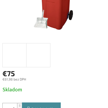
€75
€61,98 bez DPH
Jednotková
Skladom
cena: