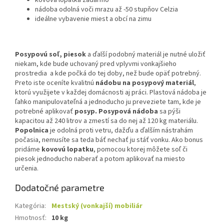
kovová lopatka zadarmo
nádoba odolná voči mrazu až -50 stupňov Celzia
ideálne vybavenie miest a obcí na zimu
Posypovú soľ, piesok
a ďalší podobný materiál je nutné uložiť
niekam, kde bude uchovaný pred vplyvmi vonkajšieho
prostredia a kde počká do tej doby, než bude opäť potrebný.
Preto iste oceníte kvalitnú
nádobu na posypový materiál
,
ktorú využijete v každej domácnosti aj práci. Plastová nádoba je
ľahko manipulovateľná a jednoducho ju preveziete tam, kde je
potrebné aplikovať
posyp. Posypová nádoba
sa pýši
kapacitou až 240 litrov a zmestí sa do nej až 120 kg materiálu.
Popolnica
je odolná proti vetru, dažďu a ďalším nástrahám
počasia, nemusíte sa teda báť nechať ju stáť vonku. Ako bonus
pridáme
kovovú lopatku
, pomocou ktorej môžete soľ či
piesok jednoducho naberať a potom aplikovať na miesto
určenia.
Dodatočné parametre
Kategória
:
Mestský (vonkajší) mobiliár
Hmotnosť
:
10 kg