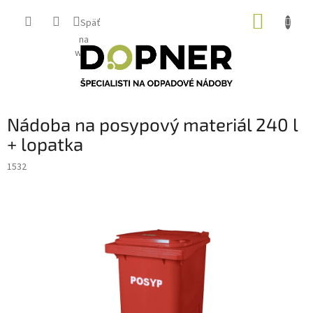
Prejsť
NÁKUP
na
Späť
obsah
KOŠÍK
na
web
Nádoba na posypový materiál 240 l
+ lopatka
1532