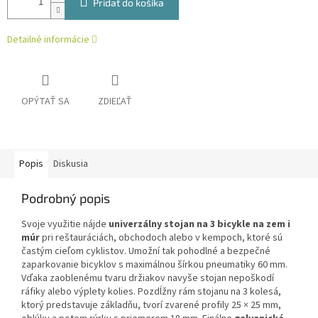
Pridať do košíka
Detailné informácie
OPÝTAŤ SA
ZDIEĽAŤ
Popis
Diskusia
Podrobný popis
Svoje využitie nájde
univerzálny stojan na 3 bicykle na zem i
múr
pri reštauráciách, obchodoch alebo v kempoch, ktoré sú
častým cieľom cyklistov. Umožní tak pohodlné a bezpečné
zaparkovanie bicyklov s maximálnou šírkou pneumatiky 60 mm.
Vďaka zaoblenému tvaru držiakov navyše stojan nepoškodí
ráfiky alebo výplety kolies. Pozdĺžny rám stojanu na 3 kolesá,
ktorý predstavuje základňu, tvorí zvarené profily 25 × 25 mm,