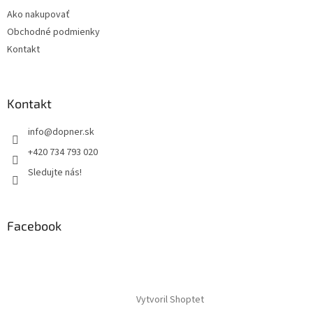
t
Ako nakupovať
i
Obchodné podmienky
e
Kontakt
Kontakt
info
@
dopner.sk
+420 734 793 020
Sledujte nás!
Facebook
Vytvoril Shoptet