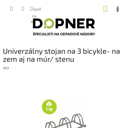
Prejsť
NÁKUP
na
Späť
obsah
KOŠÍK
na
web
Univerzálny stojan na 3 bicykle- na
zem aj na múr/ stenu
489