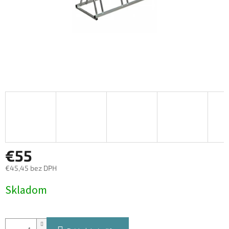
€55
€45,45 bez DPH
Jednotková
Skladom
cena: