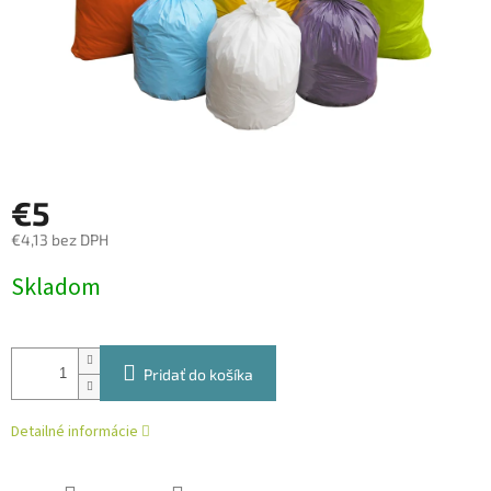
€5
€4,13 bez DPH
Jednotková
Skladom
cena:
Pridať do košíka
Detailné informácie