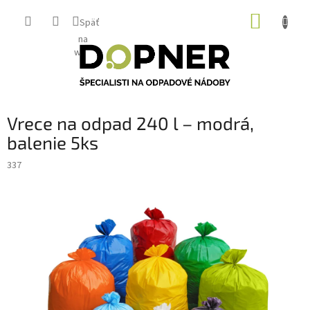
Prejsť
NÁKUP
na
Späť
obsah
KOŠÍK
na
web
Vrece na odpad 240 l – modrá,
balenie 5ks
337