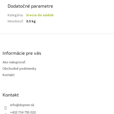
Dodatočné parametre
Kategória
:
Vrecia do nádob
Hmotnosť
:
0.5 kg
Z
á
p
ä
Informácie pre vás
t
Ako nakupovať
i
Obchodné podmienky
e
Kontakt
Kontakt
info
@
dopner.sk
+420 734 793 020