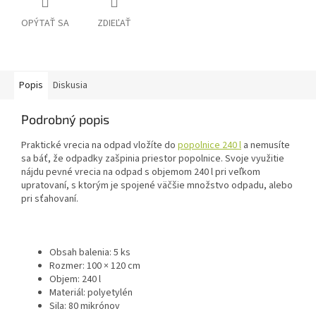
OPÝTAŤ SA
ZDIEĽAŤ
Popis
Diskusia
Podrobný popis
Praktické vrecia na odpad vložíte do
popolnice 240 l
a nemusíte
sa báť, že odpadky zašpinia priestor popolnice. Svoje využitie
nájdu pevné vrecia na odpad s objemom 240 l pri veľkom
upratovaní, s ktorým je spojené väčšie množstvo odpadu, alebo
pri sťahovaní.
Obsah balenia: 5 ks
Rozmer: 100 × 120 cm
Objem: 240 l
Materiál: polyetylén
Sila: 80 mikrónov